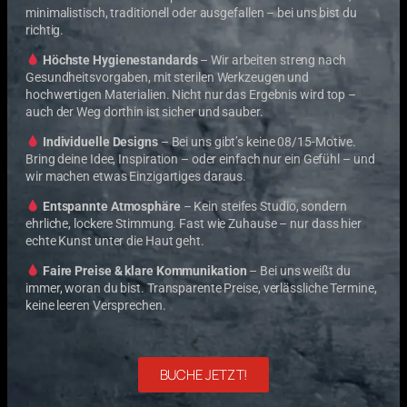
minimalistisch, traditionell oder ausgefallen – bei uns bist du
richtig.
Höchste Hygienestandards
– Wir arbeiten streng nach
Gesundheitsvorgaben, mit sterilen Werkzeugen und
hochwertigen Materialien. Nicht nur das Ergebnis wird top –
auch der Weg dorthin ist sicher und sauber.
Individuelle Designs
– Bei uns gibt’s keine 08/15-Motive.
Bring deine Idee, Inspiration – oder einfach nur ein Gefühl – und
wir machen etwas Einzigartiges daraus.
Entspannte Atmosphäre
– Kein steifes Studio, sondern
ehrliche, lockere Stimmung. Fast wie Zuhause – nur dass hier
echte Kunst unter die Haut geht.
Faire Preise & klare Kommunikation
– Bei uns weißt du
immer, woran du bist. Transparente Preise, verlässliche Termine,
keine leeren Versprechen.
BUCHE JETZT!