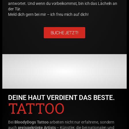
antwortet. Und wenn du vorbeikommst, bin ich das Lächeln an
der Tür.
Meld dich gern bei mir – ich freu mich auf dich!
BUCHE JETZT!
DEINE HAUT VERDIENT DAS BESTE.
TATTOO
Bei
BloodyDogs Tattoo
arbeiten nicht nur erfahrene, sondern
auch
preisgekrönte Artists
– Künstler, die bei nationalen und