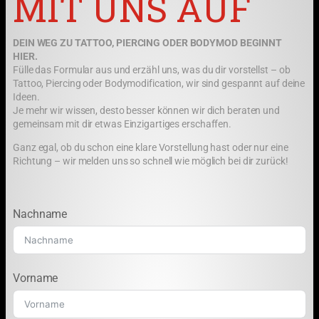
MIT UNS AUF
DEIN WEG ZU TATTOO, PIERCING ODER BODYMOD BEGINNT
HIER.
Fülle das Formular aus und erzähl uns, was du dir vorstellst – ob
Tattoo, Piercing oder Bodymodification, wir sind gespannt auf deine
Ideen.
Je mehr wir wissen, desto besser können wir dich beraten und
gemeinsam mit dir etwas Einzigartiges erschaffen.
Ganz egal, ob du schon eine klare Vorstellung hast oder nur eine
Richtung – wir melden uns so schnell wie möglich bei dir zurück!
Nachname
Vorname